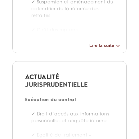
Suspension et aménagement du
calendrier de la réforme des
retraites
Coût des ruptures
conventionnelles et mises à la
retraite, impact sur les cotisations
Lire la suite
et exonérations
Encadrement de la durée des
arrêts maladie et du versement
ACTUALITÉ
des IJSS
JURISPRUDENTIELLE
Création d’un congé
supplémentaire de naissance
Exécution du contrat
Contribution OETH : reconduction
Droit d’accès aux informations
de la déductibilité des dépenses
personnelles et enquête interne
de partenariat
Egalité de traitement –