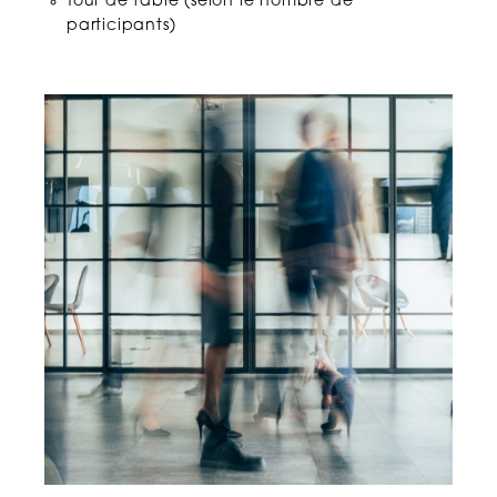
Tour de table (selon le nombre de
participants)
Propos choquants ou humour –
attention à l’obligation de
sécurité
Rupture du contrat
La lecture d’un mail anodin
peut il provoquer un accident du
travail ?
Le soin à apporter à la
rédaction de la lettre de
licenciement
La constatation de l’inaptitude
lors de la visite médicale de
reprise alors que le salarié est de
nouveau placé en arrêt maladie
est-elle valable ?