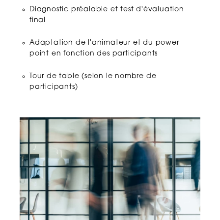
congés payés et des jours de
Diagnostic préalable et test d'évaluation
repos pour les salariés à temps
Accidents du travail et maladies
final
partiel
professionnelles
Adaptation de l'animateur et du power
Rupture de contrat de travail –
Un choc émotionnel subi en
point en fonction des participants
évaluer les risques avant d’agir
télétravail est-il constitutif d’un
accident du travail ?
Tour de table (selon le nombre de
participants)
Propos choquants ou humour –
attention à l’obligation de
sécurité
Rupture du contrat
La lecture d’un mail anodin
peut il provoquer un accident du
travail ?
Le soin à apporter à la
rédaction de la lettre de