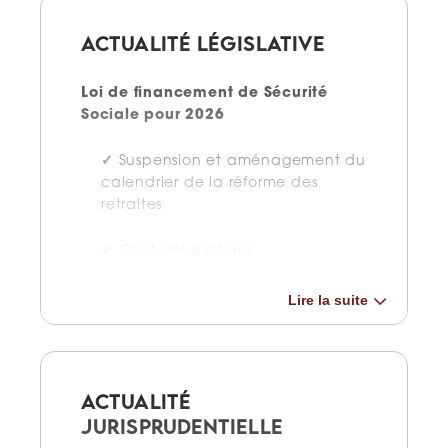
ACTUALITÉ LÉGISLATIVE
Loi de financement de Sécurité
Sociale pour 2026
Suspension et aménagement du
calendrier de la réforme des
retraites
Coût des ruptures
conventionnelles et mises à la
retraite, impact sur les cotisations
Lire la suite
et exonérations
Encadrement de la durée des
arrêts maladie et du versement
ACTUALITÉ
des IJSS
JURISPRUDENTIELLE