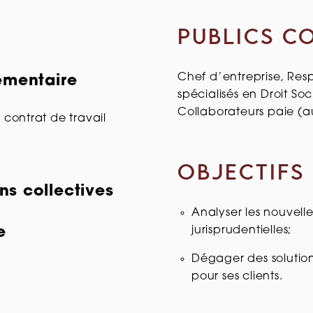
PUBLICS C
Chef d’entreprise, Res
lementaire
spécialisés en Droit So
Collaborateurs paie (a
 contrat de travail
OBJECTIFS
ns collectives
Analyser les nouvelles
e
jurisprudentielles;
Dégager des solution
pour ses clients.