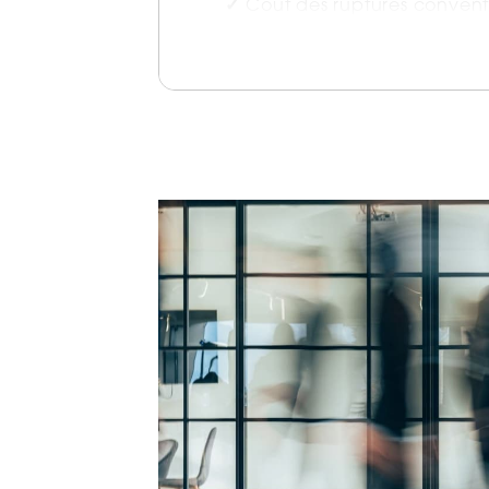
Coût des ruptures conventi
à la retraite, impact sur les c
exonérations
Encadrement de la durée 
maladie et du versement des
Création d’un congé supp
naissance
Contribution OETH : reconduc
déductibilité des dépenses d
Procédure de contrôle et de
Urssaf : comprendre les règl
simplification
Actualité paie