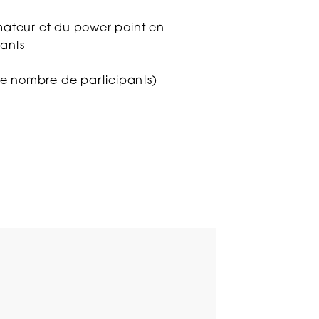
at
mateur et du power point en
pants
un mail anodin peut il
cident du travail ?
 le nombre de participants)
rter à la rédaction de la lettre
t
n de l’inaptitude lors de la
de reprise alors que le salarié
placé en arrêt maladie est-elle
on de la force majeure lors de
cipée du CDD
r le licenciement pour absence
salarié en arrêt maladie