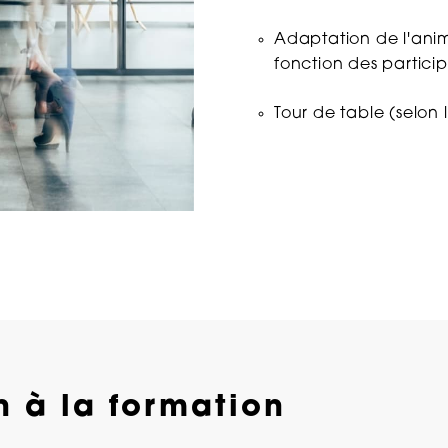
ntation au BOSS
Rupture du contr
Adaptation de l'ani
r des cotisations
fonction des partici
La lecture d’
nt
provoquer un ac
Tour de table (selon
e des congés
Le soin à appo
our les salariés à
de licenciemen
La constatatio
 – évaluer les
visite médicale 
est de nouveau 
valable ?
Caractérisati
la rupture anti
n à la formation
Précisions su
prolongée d’un 