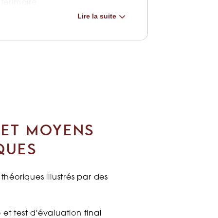
ntérimaire
Lire la suite
pte des congés payés dans le
nchement des heures
s – extension au décompte de
vail sur deux semaines
 des demandes de dispense
régime collectif de prévoyance
vail et maladies
 ET MOYENS
QUES
nnel subi en télétravail est-il
 accident du travail ?
 théoriques illustrés par des
ants ou humour – attention à
sécurité
et test d'évaluation final