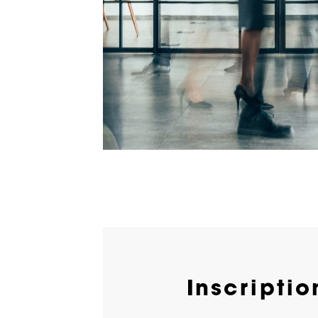
Adaptation de la régleme
en matière de fait générateu
et des règles de rattacheme
Précisions sur le décompt
payés et des jours de repos p
temps partiel
Rupture de contrat de travail
risques avant d’agir
Inscriptio