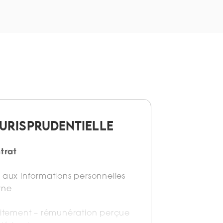
JURISPRUDENTIELLE
trat
 aux informations personnelles
rne
aitement – rémunération perçue