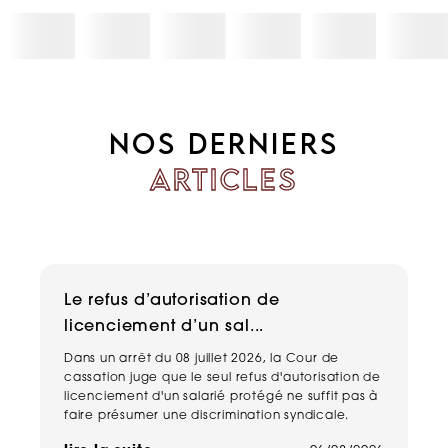
NOS DERNIERS
ARTICLES
Le refus d’autorisation de
H
licenciement d’un sal...
n
Dans un arrêt du 08 juillet 2026, la Cour de
Un
cassation juge que le seul refus d'autorisation de
pe
licenciement d'un salarié protégé ne suffit pas à
ma
faire présumer une discrimination syndicale.
ha
de