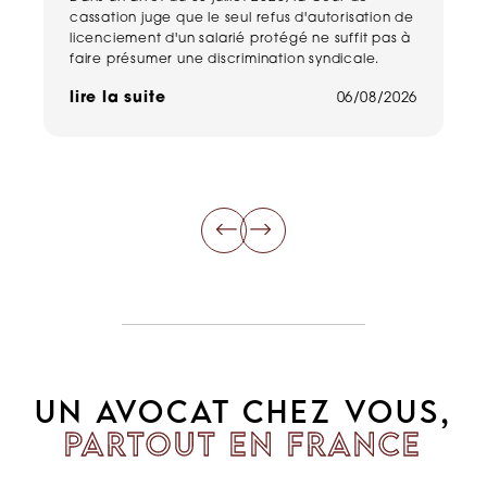
cassation juge que le seul refus d'autorisation de
pe
licenciement d'un salarié protégé ne suffit pas à
ma
faire présumer une discrimination syndicale.
ha
de
lire la suite
06/08/2026
li
UN AVOCAT CHEZ VOUS,
PARTOUT EN FRANCE