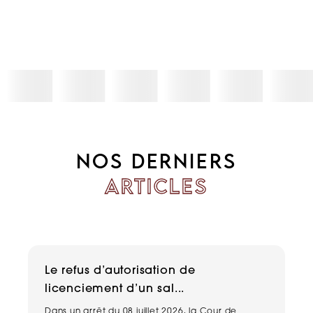
NOS DERNIERS
ARTICLES
Le refus d’autorisation de
H
licenciement d’un sal...
n
Dans un arrêt du 08 juillet 2026, la Cour de
Un