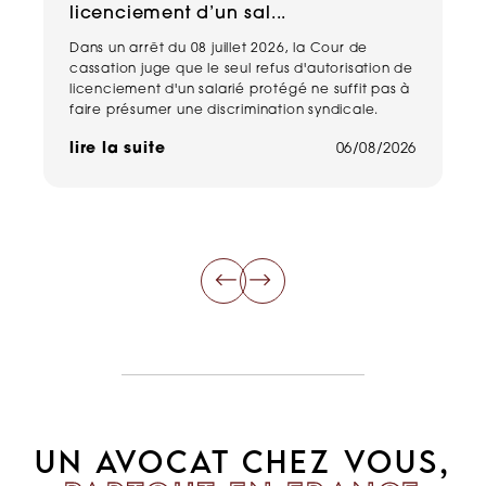
licenciement d’un sal...
n
Dans un arrêt du 08 juillet 2026, la Cour de
Un
cassation juge que le seul refus d'autorisation de
pe
licenciement d'un salarié protégé ne suffit pas à
ma
faire présumer une discrimination syndicale.
ha
de
lire la suite
06/08/2026
li
UN AVOCAT CHEZ VOUS,