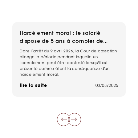
Harcèlement moral : le salarié
C
dispose de 5 ans à compter de...
de
Dans l’arrêt du 9 avril 2026, la Cour de cassation
Da
allonge la période pendant laquelle un
ca
licenciement peut être contesté lorsqu'il est
un
présenté comme étant la conséquence d'un
re
harcèlement moral.
du
ce
lire la suite
03/08/2026
li