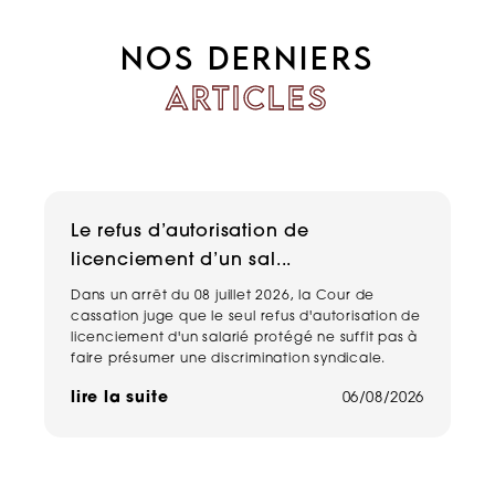
NOS DERNIERS
ARTICLES
Le refus d’autorisation de
H
licenciement d’un sal...
n
Dans un arrêt du 08 juillet 2026, la Cour de
Un
cassation juge que le seul refus d'autorisation de
pe
licenciement d'un salarié protégé ne suffit pas à
ma
faire présumer une discrimination syndicale.
ha
de
lire la suite
06/08/2026
li