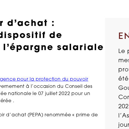
r d’achat :
ispositif de
E
 l’épargne salariale
Le 
mes
pro
été
urgence pour la protection du pouvoir
uvernement à l’occasion du Conseil des
Gou
ée nationale le 07 juillet 2022 pour un
Con
érée .
202
voir d’achat (PEPA) renommée « prime de
l’A
jou