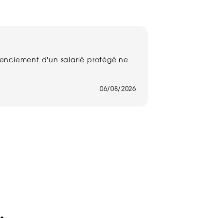
Harcèlement 
licenciement d'un salarié protégé ne
Un salarié n'a 
harcèlement mora
lire la suite
06/08/2026
,