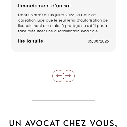
licenciement d’un sal...
n
Dans un arrêt du 08 juillet 2026, la Cour de
Un
cassation juge que le seul refus d'autorisation de
pe
licenciement d'un salarié protégé ne suffit pas à
ma
faire présumer une discrimination syndicale.
ha
de
lire la suite
06/08/2026
li
UN AVOCAT CHEZ VOUS,