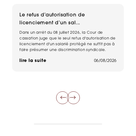
Le refus d’autorisation de
H
licenciement d’un sal...
n
Dans un arrêt du 08 juillet 2026, la Cour de
Un
cassation juge que le seul refus d'autorisation de
pe
licenciement d'un salarié protégé ne suffit pas à
ma
faire présumer une discrimination syndicale.
ha
de
lire la suite
06/08/2026
li