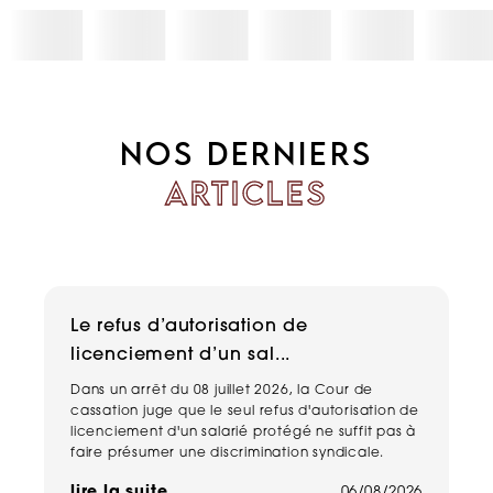
NOS DERNIERS
ARTICLES
Le refus d’autorisation de
H
licenciement d’un sal...
n
Dans un arrêt du 08 juillet 2026, la Cour de
Un
cassation juge que le seul refus d'autorisation de
pe
licenciement d'un salarié protégé ne suffit pas à
ma
faire présumer une discrimination syndicale.
ha
de
lire la suite
06/08/2026