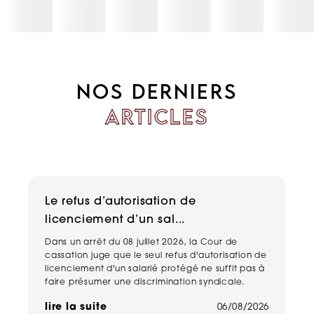
NOS DERNIERS
ARTICLES
Le refus d’autorisation de
H
licenciement d’un sal...
n
Dans un arrêt du 08 juillet 2026, la Cour de
Un
cassation juge que le seul refus d'autorisation de
pe
licenciement d'un salarié protégé ne suffit pas à
ma
faire présumer une discrimination syndicale.
ha
de
lire la suite
06/08/2026