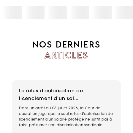
NOS DERNIERS
ARTICLES
Le refus d’autorisation de
H
licenciement d’un sal...
n
Dans un arrêt du 08 juillet 2026, la Cour de
Un
cassation juge que le seul refus d'autorisation de
pe
licenciement d'un salarié protégé ne suffit pas à
ma
faire présumer une discrimination syndicale.
ha
de