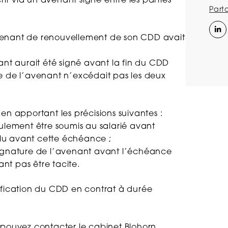
rit via un avenant signé entre les parties
Part
’avenant de renouvellement de son CDD avait
ant aurait été signé avant la fin du CDD
ure de l’avenant n’excédait pas les deux
n apportant les précisions suivantes :
ulement être soumis au salarié avant
onclu avant cette échéance ;
a signature de l’avenant avant l’échéance
ant pas être tacite.
alification du CDD en contrat à durée
 pouvez contacter le cabinet Blohorn