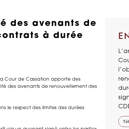
té des avenants de
contrats à durée
E
L’a
Cou
l’o
ren
 la Cour de Cassation apporte des
lidité des avenants de renouvellement des
dur
sig
CD
s le respect des limites des durées
Té