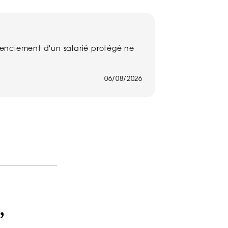
Harcèlement 
licenciement d'un salarié protégé ne
Un salarié n'a 
harcèlement mora
lire la suite
06/08/2026
,