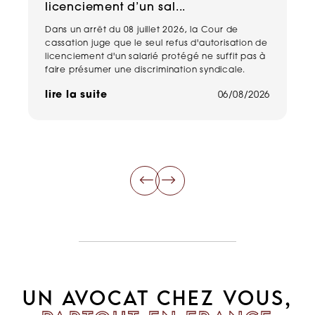
licenciement d’un sal...
n
Dans un arrêt du 08 juillet 2026, la Cour de
Un
cassation juge que le seul refus d'autorisation de
pe
licenciement d'un salarié protégé ne suffit pas à
ma
faire présumer une discrimination syndicale.
ha
de
lire la suite
06/08/2026
li
UN AVOCAT CHEZ VOUS,